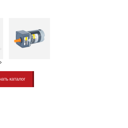
й
чать каталог