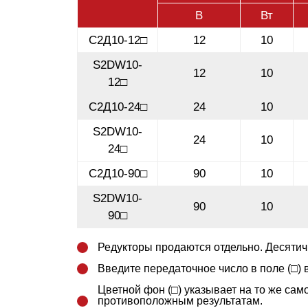
В
Вт
С2Д10-12□
12
10
S2DW10-
12
10
12□
С2Д10-24□
24
10
S2DW10-
24
10
24□
С2Д10-90□
90
10
S2DW10-
90
10
90□
Редукторы продаются отдельно. Десятич
Введите передаточное число в поле (□) 
Цветной фон (□) указывает на то же сам
противоположным результатам.