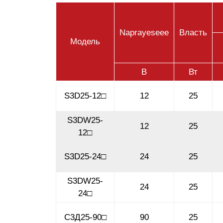
Naprayeseee
Власть
Модель
В
Вт
S3D25-12□
12
25
S3DW25-
12
25
12□
S3D25-24□
24
25
S3DW25-
24
25
24□
С3Д25-90□
90
25