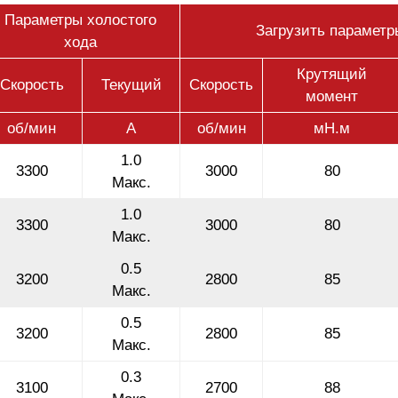
Параметры холостого
Загрузить параметр
хода
Крутящий
Скорость
Текущий
Скорость
момент
об/мин
А
об/мин
мН.м
1.0
3300
3000
80
Макс.
1.0
3300
3000
80
Макс.
0.5
3200
2800
85
Макс.
0.5
3200
2800
85
Макс.
0.3
3100
2700
88